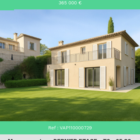
365 000
€
Ref : VAP110000729