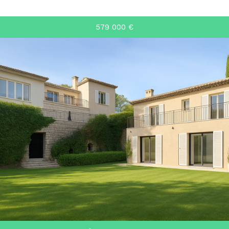
579 000
€
RECHERCHER
+ de critères
+
5KM
10KM
25KM