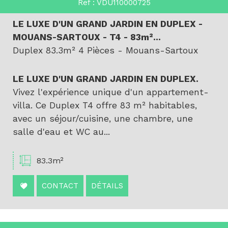
Ref : VDU110000725
Critères supplémentaires
LE LUXE D'UN GRAND JARDIN EN DUPLEX -
MOUANS-SARTOUX - T4 - 83m²...
Piscine
Parking
Terrasse
Duplex 83.3m² 4 Pièces - Mouans-Sartoux
LE LUXE D'UN GRAND JARDIN EN DUPLEX.
Vivez l'expérience unique d'un appartement-
villa. Ce Duplex T4 offre 83 m² habitables,
avec un séjour/cuisine, une chambre, une
salle d'eau et WC au...
83.3m²
CONTACT
DÉTAILS