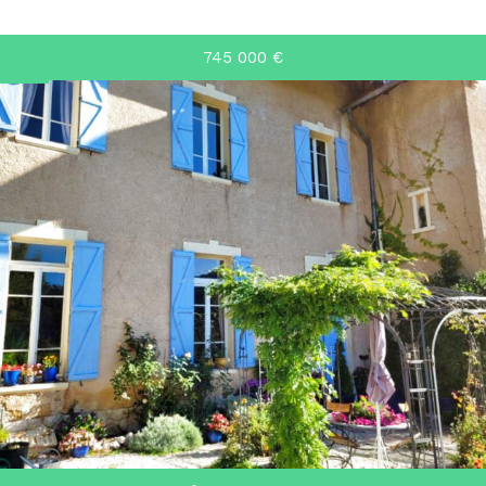
745 000
€
RECHERCHER
+ de critères
+
5KM
10KM
25KM