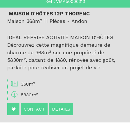
Ref : VMA50000313
Critères supplémentaires
MAISON D'HÔTES 12P THORENC
Maison 368m² 11 Pièces - Andon
Piscine
Parking
Terrasse
IDEAL REPRISE ACTIVITE MAISON D'HÔTES
Décrouvrez cette magnifique demeure de
charme de 368m² sur une propriété de
5830m², datant de 1880, rénovée avec goût,
parfaite pour réaliser un projet de vie...
368m²
5830m²
CONTACT
DÉTAILS