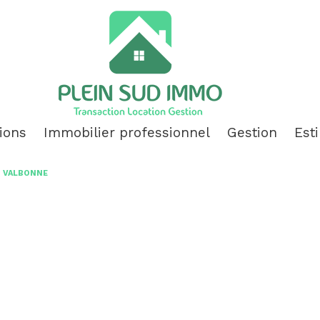
tions
immobilier professionnel
gestion
es
bitation
vente
2P VALBONNE
onnières
location