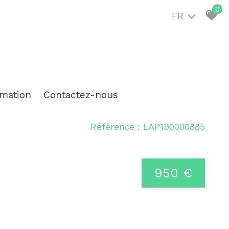
0
FR
timation
contactez-nous
Référence : LAP190000885
950 €