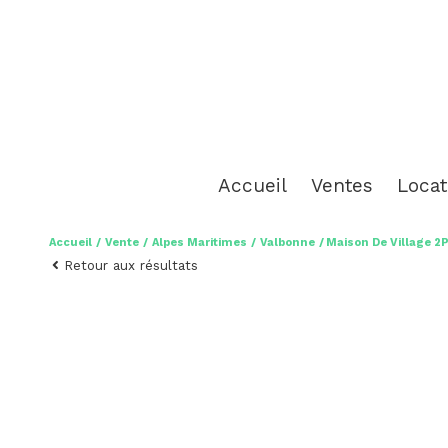
accueil
ventes
loca
d'ha
Accueil
Vente
Alpes Maritimes
Valbonne
Maison De Village 
Retour aux résultats
sais