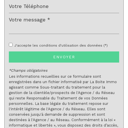
Habitants de 25 à 55 ans
40,11 %
Habitants de plus de 55 ans
21 %
Nombre d'enfants par famille
1,09
Familles sans enfant
38,92 %
Familles avec 1 ou 2 enfants
0,36 %
J'accepte les conditions d'utilisation des données (*)
Maisons
45,23 %
Appartements
54,77 %
ENVOYER
Familles avec 3 enfants
7,90 %
*Champs obligatoires
Les informations recueillies sur ce formulaire sont
enregistrées dans un fichier informatisé par La Boite Immo
agissant comme Sous-traitant du traitement pour la
gestion de la clientèle/prospects de l'Agence / du Réseau
qui reste Responsable du Traitement de vos Données
personnelles. La base légale du traitement repose sur
l'intérêt légitime de l'Agence / du Réseau. Elles sont
conservées jusqu'à demande de suppression et sont
destinées à l'Agence / au Réseau. Conformément à la loi «
informatique et libertés », vous disposez des droits d’accès,