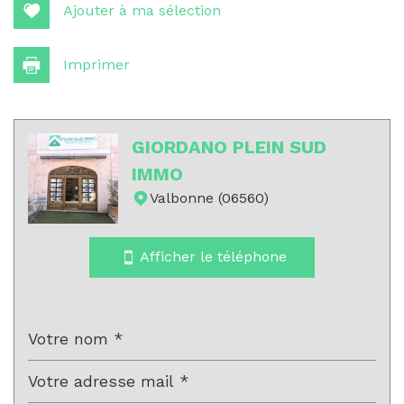
Ajouter à ma sélection
Imprimer
GIORDANO PLEIN SUD
Leaflet
|
©
Jawg
Maps
|
© OpenStreetMap
IMMO
Valbonne (06560)
statistiques
Afficher le téléphone
Nombre d'habitants
12 619
Propriétaires (vs. locataires)
46,63 %
Taxe habitation
12,43 %
Taxe foncière
5,66 %
Habitants de moins de 25 ans
38,90 %